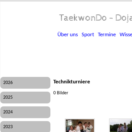
TaekwonDo - Doja
Über uns
Sport
Termine
Wiss
Technikturniere
2026
0 Bilder
2025
2024
2023