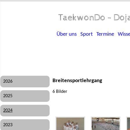
TaekwonDo - Doja
Über uns
Sport
Termine
Wiss
Breitensportlehrgang
2026
6 Bilder
2025
2024
2023