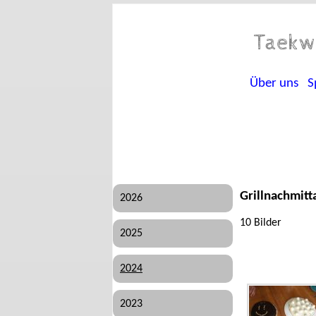
Taekw
Über uns
S
Grillnachmit
2026
10 Bilder
2025
2024
2023