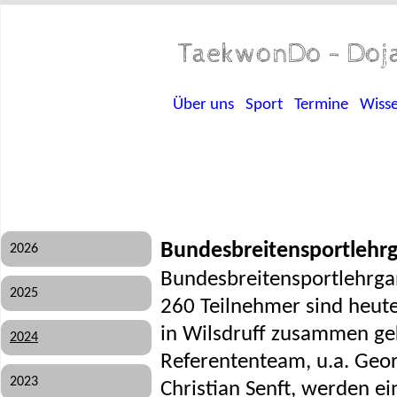
TaekwonDo - Doja
Über uns
Sport
Termine
Wiss
Bundesbreitensportlehr
2026
Bundesbreitensportlehrga
2025
260 Teilnehmer sind heut
in Wilsdruff zusammen g
2024
Referententeam, u.a. Geo
2023
Christian Senft, werden ein