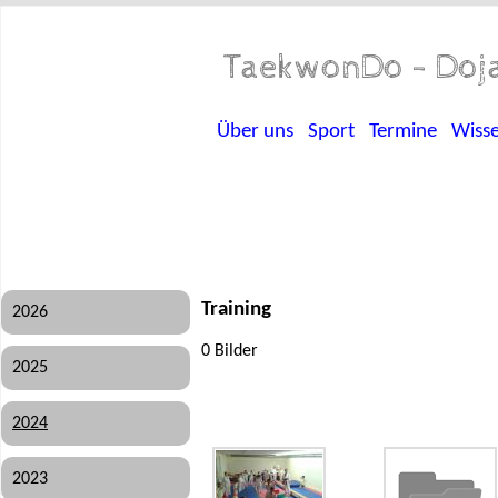
TaekwonDo - Doja
Über uns
Sport
Termine
Wiss
Training
2026
0 Bilder
2025
2024
2023