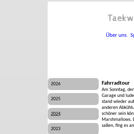
Taekw
Über uns
S
Fahrradtour
2026
Am Sonntag, den 
Garage und lude
2025
stand wieder auf
anderen Abkühlun
schöner sein kö
2024
Marshmallows. Da
saßen, fing es 
2023