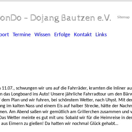
onDo - Dojang Bautzen e.V.
Sitemap
port
Termine
Wissen
Erfolge
Kontakt
Links
11.07., schwungen wir uns auf die Fahrräder, kramten die Inliner au
n das Longboard ins Auto! Unsere jährliche Fahrradtour um den Bär
 dem Plan und wir fuhren, bei schönstem Wetter, nach Uhyst. Mit de
g im kalten Nass und einem Eis auf halber Strecke, hätte der Nachm
nnen. Am Abend saßen wir gemütlich am Grillerchen zusammen und v
s Wetter meinte es gut mit uns: Sobald wir für die Heimreise in de
an aus Eimern zu gießen! Da hatten wir nochmal Glück gehabt…