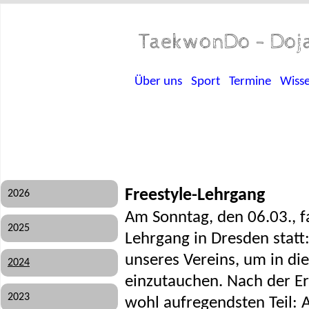
TaekwonDo - Doja
Über uns
Sport
Termine
Wiss
Freestyle-Lehrgang
2026
Am Sonntag, den 06.03., f
2025
Lehrgang in Dresden statt
unseres Vereins, um in di
2024
einzutauchen. Nach der E
2023
wohl aufregendsten Teil: 