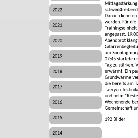
Mittagsstärkung
schweißtreibende
2022
Danach konnten 
werden. Für die 
2021
Trainingseinhei
angepasst. 19:0
Abendbrot klang
2020
Gitarrenbegleit
am Sonntagmorge
2019
07:45 startete 
Tag zu stärken. 
erwärmt: Ein pa
2018
Grundwärme verh
die bereits am 
2017
Taeryon Technik
und beim “Reste
Wochenende beend
2016
Gemeinschaft un
2015
192 Bilder
2014