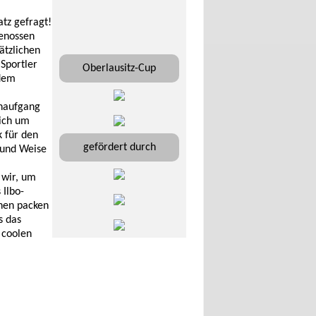
atz gefragt!
enossen
ätzlichen
Sportler
Oberlausitz-Cup
 dem
enaufgang
lich um
 für den
gefördert durch
t und Weise
 wir, um
 Ilbo-
chen packen
s das
 coolen