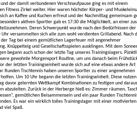
 und der damit verbundenen Verschnaufpause ging es mit einem
n Fitness Zirkel weiter. Hier waren höchster Körper- und Muskeleins
sich an Kaffee und Kuchen erfreut und der Nachmittag gemeinsam g
besonders aktiven Sportler gab es 17:30 die Möglichkeit, an einer zus
t teilzunehmen. Deren Schwerpunkt wurde nach den Bedürfnissen der 
0 Uhr versammelten sich alle zum wohl verdienten Grillabend. Nach
 der Tag bei einem gemütlichen Lagerfeuer mit angenehmer
ung, Knüppelteig und Gesellschaftsspielen ausklingen. Mit dem Sonn
n begann auch schon der letzte Tag unseres Trainingslagers. Pünkt
unsere gewohnte Morgensport Routine, um uns danach beim Frühstück
Vor der letzten Trainingseinheit wurde sich auf eine etwas andere Ar
ar Runden Tischtennis haben unseren Sportler zu einer angenehmen
olfen. Um 10 Uhr begann die letzten Trainingseinheit. Diese nutzen
Tag davor gelernten Wettkampf Kombinationen zu festigen und daraus
en abzuleiten. Zurück in der Herberge hieß es: Zimmer räumen, Tas
essen”, gemütlichen Beisammensein und ein paar Runden Tischtenni
en. Es war ein wirklich tolles Trainingslager mit einer motivierten
d viel Spaß.