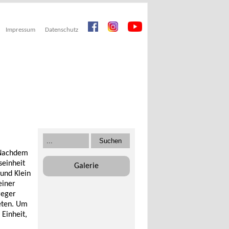
Impressum
Datenschutz
. Nachdem
seinheit
Galerie
und Klein
einer
reger
teten. Um
 Einheit,