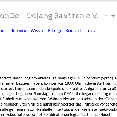
onDo - Dojang Bautzen e.V.
Sitemap
port
Termine
Wissen
Erfolge
Kontakt
Links
r
tartete unser lang erwartetes Trainingslager in Halbendorf (Spree)
re Zimmer bezogen haben, konnten wir 18:00 Uhr in die erste Training
 starten. Durch teambildende Spiele und kreative Aufgaben für Groß 
ningslager beginnen. Samstag früh um 07:45 Uhr begann der Tag mit 
rt-Einheit zum wach werden. Währenddessen herrschte in der Küche 
die fleißigen Eltern für die hungrigen Sportler das Frühstück vorberei
 alle gemeinsam zur Turnhalle in Guttau, in der die erste Taekwondo
ren Fokus auf Zweikampf-Kombinationen legte. Nach einer Nudel-