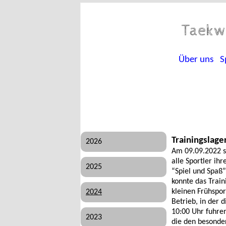
Taekw
Über uns
S
Trainingslage
2026
Am 09.09.2022 s
alle Sportler ih
2025
“Spiel und Spaß”
konnte das Trai
kleinen Frühspo
2024
Betrieb, in der 
10:00 Uhr fuhren
2023
die den besonde