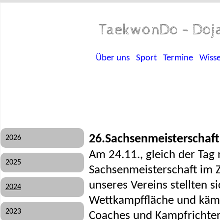
TaekwonDo - Doja
Über uns
Sport
Termine
Wiss
26.Sachsenmeisterschaft
2026
Am 24.11., gleich der Tag
2025
Sachsenmeisterschaft im Z
unseres Vereins stellten s
2024
Wettkampffläche und kämp
2023
Coaches und Kampfrichter 