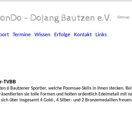
onDo - Dojang Bautzen e.V.
Sitemap
port
Termine
Wissen
Erfolge
Kontakt
Links
er-TVBB
en 6 Bautzener Sportler, welche Poomsae-Skills in ihnen stecken. B
räsentierten sie tolle Formen und holten ordentlich Edelmetall mit n
 sich über insgesamt 4 Gold-, 4 Silber- und 2 Bronzemedaillen freuen