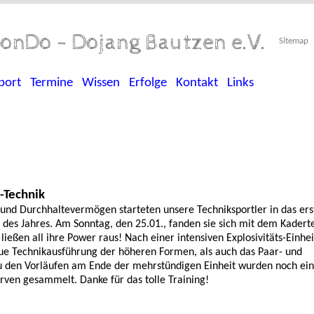
onDo - Dojang Bautzen e.V.
Sitemap
port
Termine
Wissen
Erfolge
Kontakt
Links
-Technik
 und Durchhaltevermögen starteten unsere Techniksportler in das ers
es Jahres. Am Sonntag, den 25.01., fanden sie sich mit dem Kadert
ließen all ihre Power raus! Nach einer intensiven Explosivitäts-Einhei
ue Technikausführung der höheren Formen, als auch das Paar- und
u den Vorläufen am Ende der mehrstündigen Einheit wurden noch ein
erven gesammelt. Danke für das tolle Training!