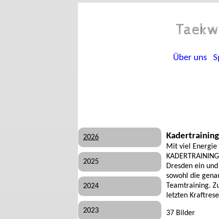
Taekw
Über uns
S
Kadertraining
2026
Mit viel Energie
KADERTRAINING d
2025
Dresden ein und 
sowohl die gena
Teamtraining. Z
2024
letzten Kraftres
2023
37 Bilder