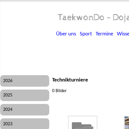
TaekwonDo - Doja
Über uns
Sport
Termine
Wiss
Technikturniere
2026
0 Bilder
2025
2024
2023