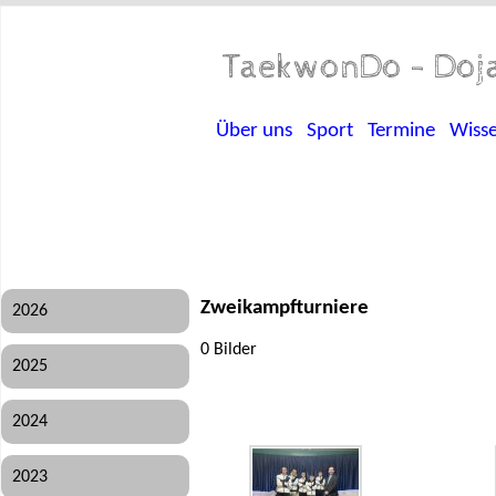
TaekwonDo - Doja
Über uns
Sport
Termine
Wiss
Zweikampfturniere
2026
0 Bilder
2025
2024
2023