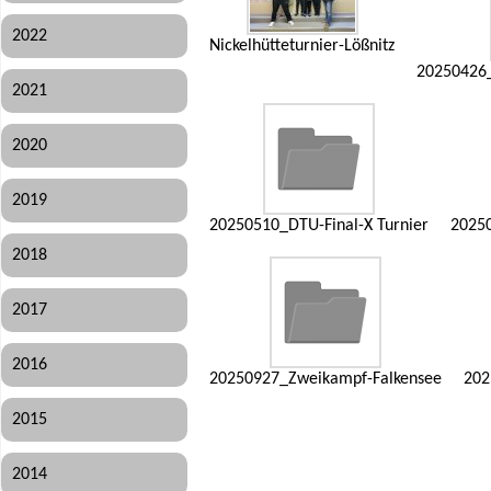
2022
Nickelhütteturnier-Lößnitz
20250426_
2021
2020
2019
20250510_DTU-Final-X Turnier
20250
2018
2017
2016
20250927_Zweikampf-Falkensee
202
2015
2014