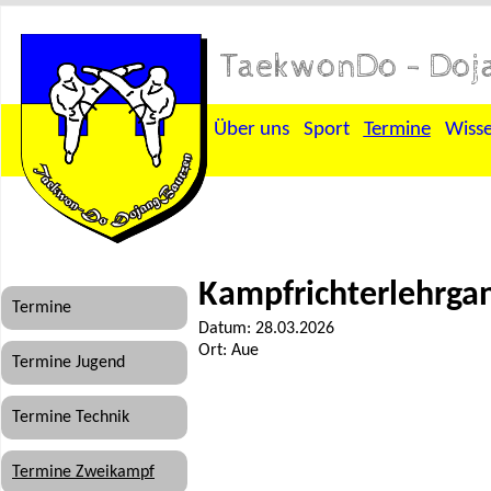
TaekwonDo - Doja
Über uns
Sport
Termine
Wiss
Kampfrichterlehrga
Termine
Datum: 28.03.2026
Ort: Aue
Termine Jugend
Termine Technik
Termine Zweikampf