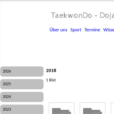
TaekwonDo - Doja
Über uns
Sport
Termine
Wiss
2018
2026
1 Bild
2025
2024
2023