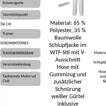
Schwarzgurte
Talentstützpunkt
Material: 65 %
TAI CHI
Polyester, 35 %
Trainer
Baumwolle
VEREINSINTERNES
Schlupfjacke im
WTF-Stil mit V-
Trainingsbekleidung
Materia
Ausschnitt
Schlupfj
Vereinsbekleidung
Hose mit
Hose
Gummizug und
Taekwondo Motorrad
zus
zusätzlicher
Club
G
Schnürung
weißer Gürtel
inklusive