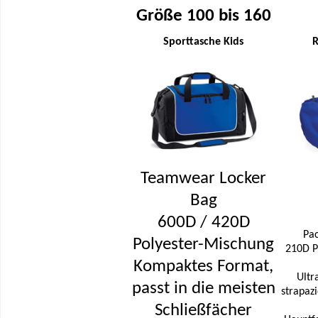
Größe 100 bis 160
Sporttasche Kids
R
Teamwear Locker
Bag
600D / 420D
Pa
Polyester-Mischung
210D Po
Kompaktes Format,
Ultr
passt in die meisten
strapaz
Schließfächer