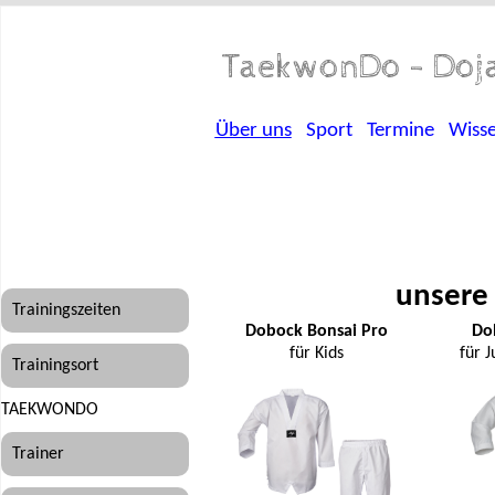
TaekwonDo - Doja
Über uns
Sport
Termine
Wiss
unsere
Trainingszeiten
Dobock Bonsai Pro
Do
für Kids
für 
Trainingsort
TAEKWONDO
Trainer